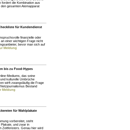
 fordert die Kombination aus
nz den gesamten Atemapparat
Checkliste für Kundendienst
spruchsvolle finanzielle oder
an einer wichtigen Frage nicht
ngsanbieter, bevor man sich auf
ur Meldung
ren bis zu Food-Hypes
nline-Mediums, das seine
e und kulturelle Umbrüche
ren wirft zwangsläufig die Frage
m Netzjournalismus Bestand
ur Meldung
kereien für Wahlplakate
mung vorbereitet, steht
 Plakate, und zwar in
en Zeitfensters. Genau hier wird