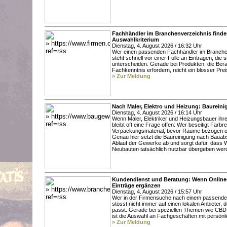
Fachhändler im Branchenverzeichnis finde
Auswahlkriterium
Dienstag, 4. August 2026 / 16:32 Uhr
Wer einen passenden Fachhändler im Branchen
steht schnell vor einer Fülle an Einträgen, die
unterscheiden. Gerade bei Produkten, die Bera
Fachkenntnis erfordern, reicht ein blosser Prei
» Zur Meldung
Nach Maler, Elektro und Heizung: Baureini
Dienstag, 4. August 2026 / 16:14 Uhr
Wenn Maler, Elektriker und Heizungsbauer ihr
bleibt oft eine Frage offen: Wer beseitigt Farb
Verpackungsmaterial, bevor Räume bezogen 
Genau hier setzt die Baureinigung nach Bauabs
Ablauf der Gewerke ab und sorgt dafür, dass
Neubauten tatsächlich nutzbar übergeben we
Kundendienst und Beratung: Wenn Online-
Einträge ergänzen
Dienstag, 4. August 2026 / 15:57 Uhr
Wer in der Firmensuche nach einem passenden
stösst nicht immer auf einen lokalen Anbieter,
passt. Gerade bei speziellen Themen wie CB
ist die Auswahl an Fachgeschäften mit persönl
» Zur Meldung