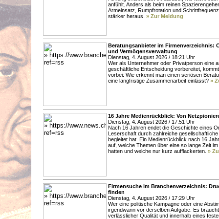
anfühlt. Anders als beim reinen Spazierengehen
Armeinsatz, Rumpfrotation und Schrittfreque
stärker heraus.
» Zur Meldung
Beratungsanbieter im Firmenverzeichnis: 
und Vermögensverwaltung
Dienstag, 4. August 2026 / 18:21 Uhr
Wer als Unternehmer oder Privatperson eine an
geschäftliche Entscheidung vorbereitet, kommt 
vorbei: Wie erkennt man einen seriösen Beratu
eine langfristige Zusammenarbeit einlässt?
» Z
16 Jahre Medienrückblick: Von Netzpionie
Dienstag, 4. August 2026 / 17:51 Uhr
Nach 16 Jahren endet die Geschichte eines O
Leserschaft durch zahlreiche gesellschaftlich
begleitet hat. Ein Medienrückblick nach 16 Jah
auf, welche Themen über eine so lange Zeit i
hatten und welche nur kurz aufflackerten.
» Z
Firmensuche im Branchenverzeichnis: Druc
finden
Dienstag, 4. August 2026 / 17:29 Uhr
Wer eine politische Kampagne oder eine Abstim
irgendwann vor derselben Aufgabe: Es braucht
verlässlicher Qualität und innerhalb eines fest