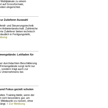
 Wahlplakate zu einem
ist auf Grossformate,
ten eingerichtet.
zur Zulieferer-Auswahl
Ventil- und Steuerungstechnik
en Anbieterlandschaft. Zahlreiche
rte Zulieferer bieten technisch
eutlich in Fertigungstiefe,
eldung
mengelände: Leitfaden für
iner durchdachten Beschilderung
 Firmengelände sorgt nicht nur
, sondern trägt auch zur
nes Unternehmens bei.
und Fokus gezielt schulen
ltes Training bleibt, wenn der
en sich besonders gut, um
 Mittelpunkt zu rücken, ohne
rängt.
» Zur Meldung