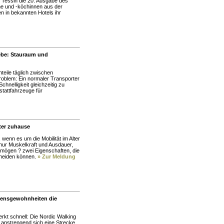
 Tessin die 20. Ausgabe des
che und -köchinnen aus der
n in bekannten Hotels ihr
iebe: Stauraum und
teile täglich zwischen
roblem: Ein normaler Transporter
chnelligkeit gleichzeitig zu
tattfahrzeuge für
lter zuhause
wenn es um die Mobilität im Alter
t nur Muskelkraft und Ausdauer,
mögen ? zwei Eigenschaften, die
scheiden können.
» Zur Meldung
bensgewohnheiten die
rkt schnell: Die Nordic Walking
r anstrengend sich eine Strecke