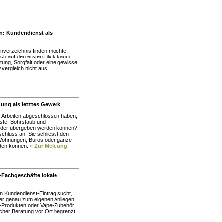
n: Kundendienst als
verzeichnis finden möchte,
 sich auf den ersten Blick kaum
tung, Sorgfalt oder eine gewisse
svergleich nicht aus.
gung als letztes Gewerk
e Arbeiten abgeschlossen haben,
reste, Bohrstaub und
oder übergeben werden können?
chluss an. Sie schliesst den
 Wohnungen, Büros oder ganze
rden können.
» Zur Meldung
Fachgeschäfte lokale
 Kundendienst-Eintrag sucht,
 der genau zum eigenen Anliegen
D-Produkten oder Vape-Zubehör
icher Beratung vor Ort begrenzt.