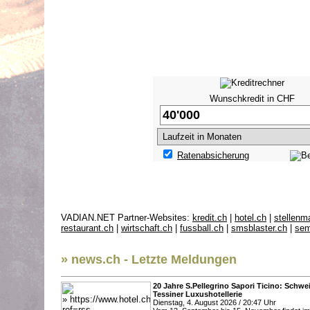
Wunschkredit in CHF
Ratenabsicherung
VADIAN.NET Partner-Websites:
kredit.ch
|
hotel.ch
|
stellenm
restaurant.ch
|
wirtschaft.ch
|
fussball.ch
|
smsblaster.ch
|
sem
» news.ch - Letzte Meldungen
20 Jahre S.Pellegrino Sapori Ticino: Schwei
Tessiner Luxushotellerie
Dienstag, 4. August 2026 / 20:47 Uhr