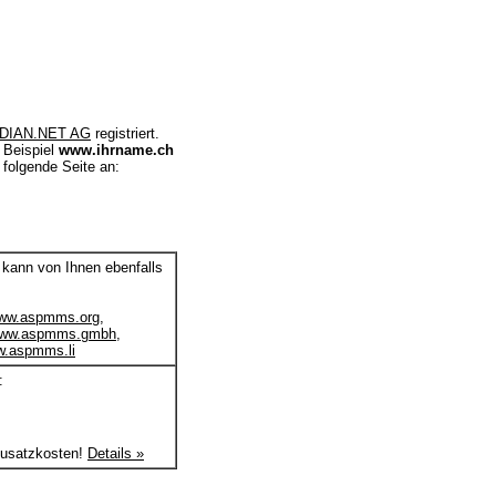
DIAN.NET AG
registriert.
 Beispiel
www.ihrname.ch
e folgende Seite an:
 kann von Ihnen ebenfalls
ww.aspmms.org
,
ww.aspmms.gmbh
,
.aspmms.li
:
Zusatzkosten!
Details »