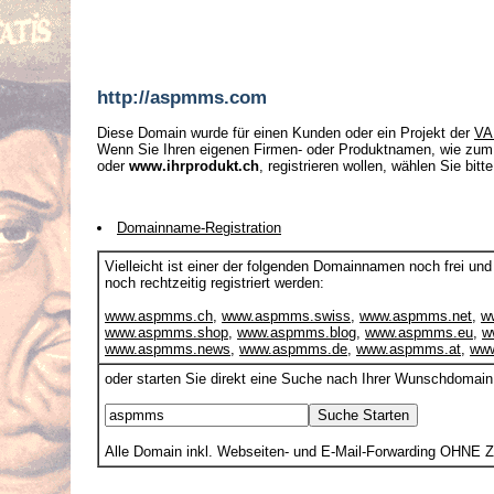
http://aspmms.com
Diese Domain wurde für einen Kunden oder ein Projekt der
VA
Wenn Sie Ihren eigenen Firmen- oder Produktnamen, wie zum
oder
www.ihrprodukt.ch
, registrieren wollen, wählen Sie bitt
Domainname-Registration
Vielleicht ist einer der folgenden Domainnamen noch frei und
noch rechtzeitig registriert werden:
www.aspmms.ch
,
www.aspmms.swiss
,
www.aspmms.net
,
w
www.aspmms.shop
,
www.aspmms.blog
,
www.aspmms.eu
,
w
www.aspmms.news
,
www.aspmms.de
,
www.aspmms.at
,
www
oder starten Sie direkt eine Suche nach Ihrer Wunschdomain
Alle Domain inkl. Webseiten- und E-Mail-Forwarding OHNE 