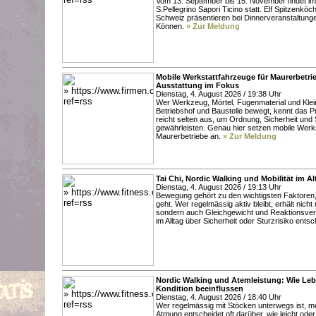
Vom 13. September bis 15. November findet im
S.Pellegrino Sapori Ticino statt. Elf Spitzenkö
Schweiz präsentieren bei Dinnerveranstaltunge
Können.
» Zur Meldung
Mobile Werkstattfahrzeuge für Maurerbetr
Ausstattung im Fokus
Dienstag, 4. August 2026 / 19:38 Uhr
Wer Werkzeug, Mörtel, Fugenmaterial und Klein
Betriebshof und Baustelle bewegt, kennt das P
reicht selten aus, um Ordnung, Sicherheit und S
gewährleisten. Genau hier setzen mobile Werks
Maurerbetriebe an.
» Zur Meldung
Tai Chi, Nordic Walking und Mobilität im A
Dienstag, 4. August 2026 / 19:13 Uhr
Bewegung gehört zu den wichtigsten Faktoren, 
geht. Wer regelmässig aktiv bleibt, erhält nich
sondern auch Gleichgewicht und Reaktionsver
im Alltag über Sicherheit oder Sturzrisiko ent
Nordic Walking und Atemleistung: Wie Le
Kondition beeinflussen
Dienstag, 4. August 2026 / 18:40 Uhr
Wer regelmässig mit Stöcken unterwegs ist, me
Atmung entscheidet oft darüber, wie leicht ode