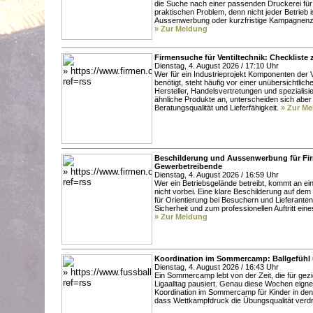
die Suche nach einer passenden Druckerei für
praktischen Problem, denn nicht jeder Betrieb 
Aussenwerbung oder kurzfristige Kampagnenzei
» Zur Meldung
Firmensuche für Ventiltechnik: Checkliste 
Dienstag, 4. August 2026 / 17:10 Uhr
Wer für ein Industrieprojekt Komponenten der 
benötigt, steht häufig vor einer unübersichtlich
Hersteller, Handelsvertretungen und spezialisie
ähnliche Produkte an, unterscheiden sich aber d
Beratungsqualität und Lieferfähigkeit.
» Zur M
Beschilderung und Aussenwerbung für Fir
Gewerbetreibende
Dienstag, 4. August 2026 / 16:59 Uhr
Wer ein Betriebsgelände betreibt, kommt an e
nicht vorbei. Eine klare Beschilderung auf dem
für Orientierung bei Besuchern und Lieferanten
Sicherheit und zum professionellen Auftritt ei
» Zur Meldung
Koordination im Sommercamp: Ballgefühl 
Dienstag, 4. August 2026 / 16:43 Uhr
Ein Sommercamp lebt von der Zeit, die für gezie
Ligaalltag pausiert. Genau diese Wochen eign
Koordination im Sommercamp für Kinder in den
dass Wettkampfdruck die Übungsqualität verd