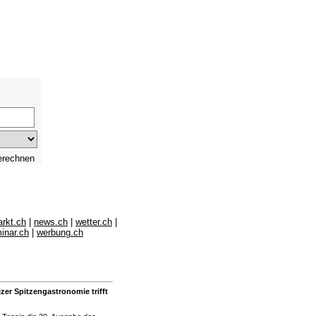
arkt.ch
|
news.ch
|
wetter.ch
|
inar.ch
|
werbung.ch
zer Spitzengastronomie trifft