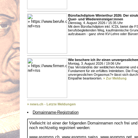
Bürofachdiplom Winterthur 2026: Der strukt
Quer- und Wiedereinsteiger:innen
Dienstag, 4. August 2026 / 15:35 Uhr
Mit dem Bürofachdiplom inkl. ICDL bietet die F
berufsbegleitenden Weg, kaufmännische Grun
aufzubauen - ganz ohne KV-Lehre oder Büroe
Wie beschere ich ihr einen unvergesslich
Montag, 3. August 2026 / 19:06 Uhr
Das Verständnis der weiblichen Anatomie und ei
Fundament für ein erfülltes Intimleben. Die Fr
unvergesslichen Orgasmus?» lässt sich durch
Empathie beantworten.
» Zur Meldung
» news.ch - Letzte Meldungen
Domainname-Registration
Vielleicht ist einer der folgenden Domainnamen noch frei und
noch rechtzeitig registriert werden:
www.aspmms.ch
,
www.aspmms.swiss
,
www.aspmms.net
,
w