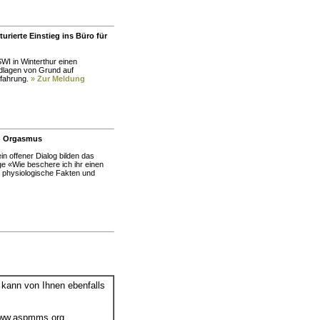
urierte Einstieg ins Büro für
SWI in Winterthur einen
dlagen von Grund auf
rfahrung.
» Zur Meldung
en Orgasmus
n offener Dialog bilden das
age «Wie beschere ich ihr einen
 physiologische Fakten und
 kann von Ihnen ebenfalls
ww.aspmms.org
,